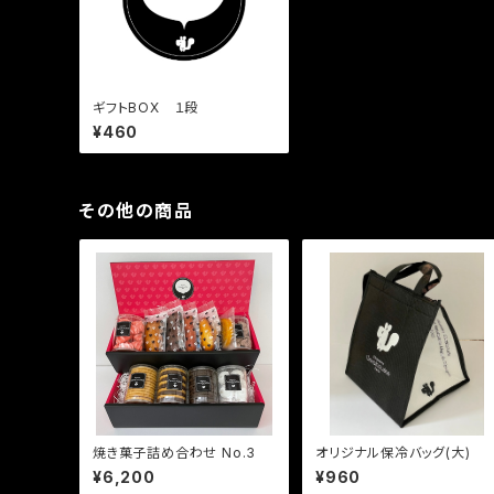
ギフトBOX １段
¥460
その他の商品
焼き菓子詰め合わせ No.3
オリジナル保冷バッグ(大)
¥6,200
¥960