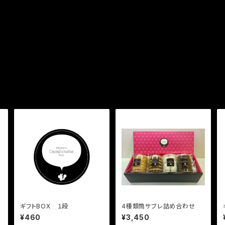
ギフトBOX １段
4種類筒サブレ詰め合わせ
¥460
¥3,450