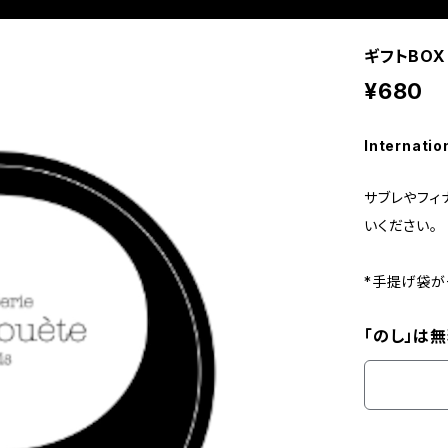
ギフトBO
¥680
Internatio
サブレやフィ
いください。
*手提げ袋が
「のし」は